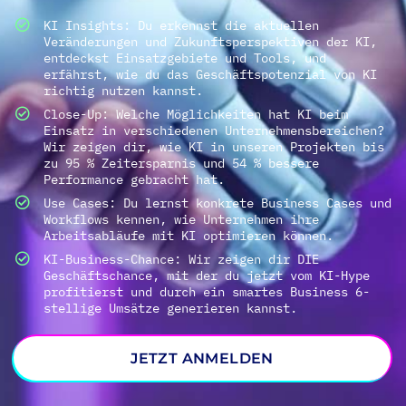
KI Insights: Du erkennst die aktuellen
Veränderungen und Zukunftsperspektiven der KI,
entdeckst Einsatzgebiete und Tools, und
erfährst, wie du das Geschäftspotenzial von KI
richtig nutzen kannst.
Close-Up: Welche Möglichkeiten hat KI beim
Einsatz in verschiedenen Unternehmensbereichen?
Wir zeigen dir, wie KI in unseren Projekten bis
zu 95 % Zeitersparnis und 54 % bessere
Performance gebracht hat.
Use Cases: Du lernst konkrete Business Cases und
Workflows kennen, wie Unternehmen ihre
Arbeitsabläufe mit KI optimieren können.
KI-Business-Chance: Wir zeigen dir DIE
Geschäftschance, mit der du jetzt vom KI-Hype
profitierst und durch ein smartes Business 6-
stellige Umsätze generieren kannst.
JETZT ANMELDEN