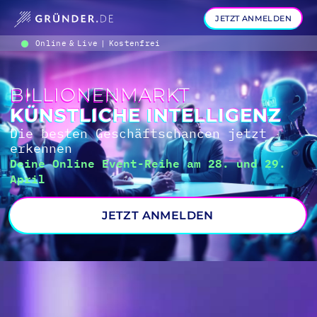
JETZT ANMELDEN
Online & Live | Kostenfrei
BILLIONENMARKT
KÜNSTLICHE INTELLIGENZ
Die besten Geschäftschancen jetzt
e
r
k
e
n
n
e
n
&
p
r
Deine Online Event-Reihe am 28. und 29.
April
JETZT ANMELDEN