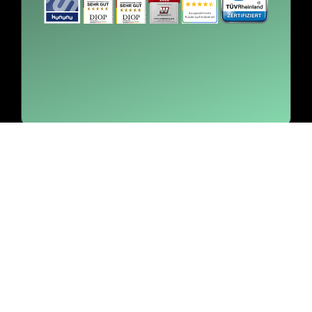
Für wen ist
das
Event
das Richtige?