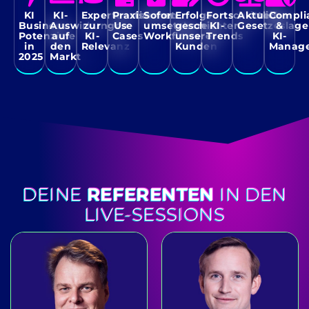
KI
KI-
Expertenstimmen
Praxisnahe
Sofort
Erfolgs­
Fortschrittliche
Aktuelle
Compli
Business
Auswirkungen
zur
Use
umsetzbare
geschichten
KI-
Gesetzeslage
&
Potenziale
auf
KI-
Cases
Workflows
unserer
Trends
KI-
in
den
Relevanz
Kunden
Manag
2025
Markt
DEINE
REFERENTEN
IN DEN
LIVE-SESSIONS