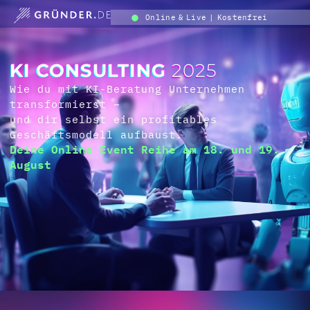
Online & Live | Kostenfrei
KI CONSULTING
2025
Wie du mit KI-Beratung Unternehmen
transformierst –
und dir selbst ein profitables
Geschäftsmodell aufbaust.
Deine Online Event Reihe am 18. und 19.
August