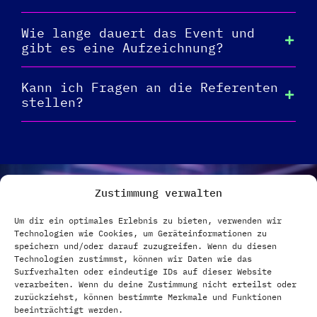
Wie lange dauert das Event und
gibt es eine Aufzeichnung?
Kann ich Fragen an die Referenten
stellen?
Zustimmung verwalten
Um dir ein optimales Erlebnis zu bieten, verwenden wir
KI CONSULTING
2025
Technologien wie Cookies, um Geräteinformationen zu
speichern und/oder darauf zuzugreifen. Wenn du diesen
Wie du mit KI-Beratung Unternehmen
Technologien zustimmst, können wir Daten wie das
transformierst –
Surfverhalten oder eindeutige IDs auf dieser Website
und dir selbst ein profitables
verarbeiten. Wenn du deine Zustimmung nicht erteilst oder
Geschäftsmodell aufbaust.
zurückziehst, können bestimmte Merkmale und Funktionen
Online & Live | Kostenfrei
beeinträchtigt werden.