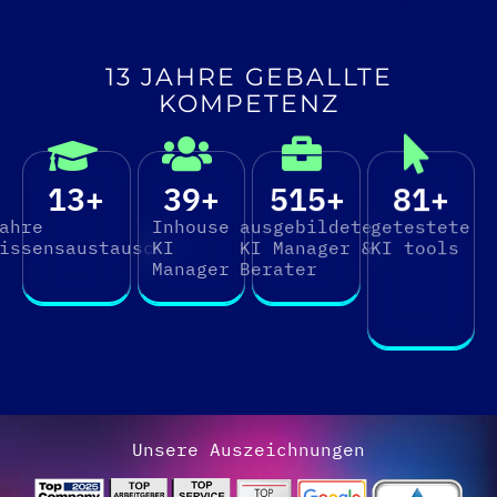
13 JAHRE GEBALLTE
KOMPETENZ
13
+
50
+
818
+
129
+
ahre
Inhouse
ausgebildete
getestete
issensaustausch
KI
KI Manager &
KI tools
Manager
Berater
Unsere Auszeichnungen