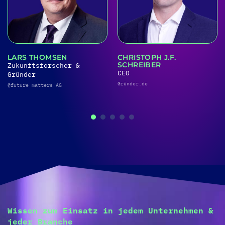
N
CHRISTOPH J.F.
THOMAS KLUß
SCHREIBER
er &
CEO
CEO
Gründer.de
Gründer.de
Wissen zum Einsatz in jedem Unternehmen &
jeder Branche