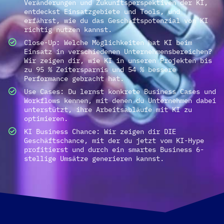
Veränderungen und Zukunftsperspektiven der KI,
entdeckst Einsatzgebiete und Tools, und
erfährst, wie du das Geschäftspotenzial von KI
richtig nutzen kannst.
Close-Up: Welche Möglichkeiten hat KI beim
Einsatz in verschiedenen Unternehmensbereichen?
Wir zeigen dir, wie KI in unseren Projekten bis
zu 95 % Zeitersparnis und 54 % bessere
Performance gebracht hat.
Use Cases: Du lernst konkrete Business Cases und
Workflows kennen, mit denen du Unternehmen dabei
unterstützt, ihre Arbeitsabläufe mit KI zu
optimieren.
KI Business Chance: Wir zeigen dir DIE
Geschäftschance, mit der du jetzt vom KI-Hype
profitierst und durch ein smartes Business 6-
stellige Umsätze generieren kannst.