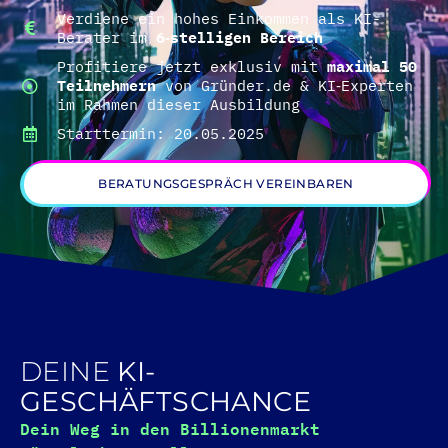
Verdiene ein hohes Einkommen als KI-
Berater im
6‑stelligen Bereich
Profitiere jetzt exklusiv mit
maximal 50
Teilnehmern
von Gründer.de & KI‑Experten
im Rahmen dieser Ausbildung
Starttermin: 20.05.2025
BERATUNGSGESPRÄCH VEREINBAREN
DEINE
KI-
GESCHÄFTSCHANCE
Dein Weg in den Billionenmarkt