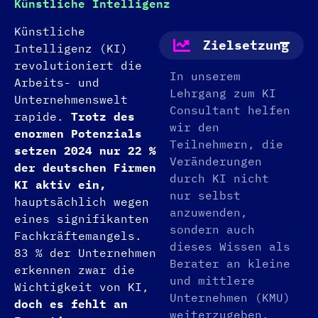
Künstliche Intelligenz
Künstliche
Zielsetzung
Intelligenz (KI)
revolutioniert die
In unserem
Arbeits- und
Lehrgang zum KI
Unternehmenswelt
Consultant helfen
rapide.
Trotz des
wir den
enormen Potenzials
Teilnehmern, die
setzen 2024 nur 22 %
Veränderungen
der deutschen Firmen
durch KI nicht
KI aktiv ein,
nur selbst
hauptsächlich wegen
anzuwenden,
eines signifikanten
sondern auch
Fachkräftemangels.
dieses Wissen als
83 % der Unternehmen
Berater an kleine
erkennen zwar die
und mittlere
Wichtigkeit von KI,
Unternehmen (KMU)
doch es fehlt an
weiterzugeben.