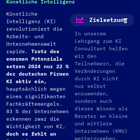
Künstliche Intelligenz
Künstliche
Zielsetzung
Intelligenz (KI)
revolutioniert die
In unserem
Arbeits- und
Lehrgang zum KI
Unternehmenswelt
Consultant helfen
rapide.
Trotz des
wir den
enormen Potenzials
Teilnehmern, die
setzen 2024 nur 22 %
Veränderungen
der deutschen Firmen
durch KI nicht
KI aktiv ein,
nur selbst
hauptsächlich wegen
anzuwenden,
eines signifikanten
sondern auch
Fachkräftemangels.
dieses Wissen als
83 % der Unternehmen
Berater an kleine
erkennen zwar die
und mittlere
Wichtigkeit von KI,
Unternehmen (KMU)
doch es fehlt an
weiterzugeben.