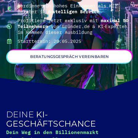
Verdiene ein hohes Einkommen als KI-
Berater im
6‑stelligen Bereich
Profitiere jetzt exklusiv mit
maximal 50
Teilnehmern
von Gründer.de & KI‑Experten
im Rahmen dieser Ausbildung
Starttermin: 20.05.2025
BERATUNGSGESPRÄCH VEREINBAREN
DEINE
KI-
GESCHÄFTSCHANCE
Dein Weg in den Billionenmarkt