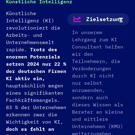
Künstliche Intelligenz
Künstliche
Zielsetzung
Intelligenz (KI)
revolutioniert die
In unserem
Arbeits- und
Lehrgang zum KI
Unternehmenswelt
Consultant helfen
rapide.
Trotz des
wir den
enormen Potenzials
Teilnehmern, die
setzen 2024 nur 22 %
Veränderungen
der deutschen Firmen
durch KI nicht
KI aktiv ein,
nur selbst
hauptsächlich wegen
anzuwenden,
eines signifikanten
sondern auch
Fachkräftemangels.
dieses Wissen als
83 % der Unternehmen
Berater an kleine
erkennen zwar die
und mittlere
Wichtigkeit von KI,
Unternehmen (KMU)
doch es fehlt an
weiterzugeben.