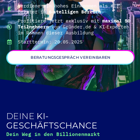
Verdiene ein hohes Einkommen als KI-
Berater im
6‑stelligen Bereich
Profitiere jetzt exklusiv mit
maximal 50
Teilnehmern
von Gründer.de & KI‑Experten
im Rahmen dieser Ausbildung
Starttermin: 20.05.2025
BERATUNGSGESPRÄCH VEREINBAREN
DEINE
KI-
GESCHÄFTSCHANCE
Dein Weg in den Billionenmarkt