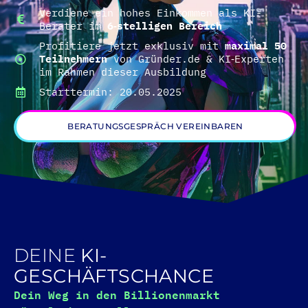
Verdiene ein hohes Einkommen als KI-
Berater im
6‑stelligen Bereich
Profitiere jetzt exklusiv mit
maximal 50
Teilnehmern
von Gründer.de & KI‑Experten
im Rahmen dieser Ausbildung
Starttermin: 20.05.2025
BERATUNGSGESPRÄCH VEREINBAREN
DEINE
KI-
GESCHÄFTSCHANCE
Dein Weg in den Billionenmarkt