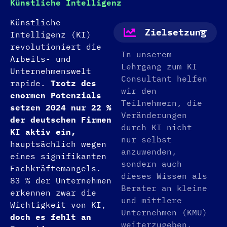
Künstliche Intelligenz
Künstliche
Zielsetzung
Intelligenz (KI)
revolutioniert die
In unserem
Arbeits- und
Lehrgang zum KI
Unternehmenswelt
Consultant helfen
rapide.
Trotz des
wir den
enormen Potenzials
Teilnehmern, die
setzen 2024 nur 22 %
Veränderungen
der deutschen Firmen
durch KI nicht
KI aktiv ein,
nur selbst
hauptsächlich wegen
anzuwenden,
eines signifikanten
sondern auch
Fachkräftemangels.
dieses Wissen als
83 % der Unternehmen
Berater an kleine
erkennen zwar die
und mittlere
Wichtigkeit von KI,
Unternehmen (KMU)
doch es fehlt an
weiterzugeben.