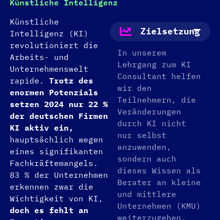
Künstliche Intelligenz
Künstliche
Zielsetzung
Intelligenz (KI)
revolutioniert die
In unserem
Arbeits- und
Lehrgang zum KI
Unternehmenswelt
Consultant helfen
rapide.
Trotz des
wir den
enormen Potenzials
Teilnehmern, die
setzen 2024 nur 22 %
Veränderungen
der deutschen Firmen
durch KI nicht
KI aktiv ein,
nur selbst
hauptsächlich wegen
anzuwenden,
eines signifikanten
sondern auch
Fachkräftemangels.
dieses Wissen als
83 % der Unternehmen
Berater an kleine
erkennen zwar die
und mittlere
Wichtigkeit von KI,
Unternehmen (KMU)
doch es fehlt an
weiterzugeben.