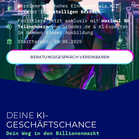
Verdiene ein hohes Einkommen als KI-
Berater im
6‑stelligen Bereich
Profitiere jetzt exklusiv mit
maximal 50
Teilnehmern
von Gründer.de & KI‑Experten
im Rahmen dieser Ausbildung
Starttermin: 20.05.2025
BERATUNGSGESPRÄCH VEREINBAREN
DEINE
KI-
GESCHÄFTSCHANCE
Dein Weg in den Billionenmarkt