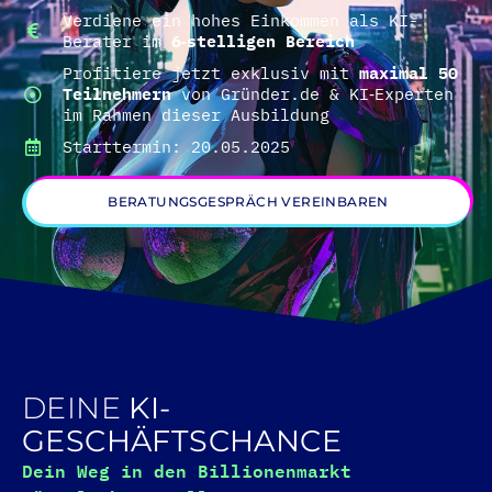
Verdiene ein hohes Einkommen als KI-
Berater im
6‑stelligen Bereich
Profitiere jetzt exklusiv mit
maximal 50
Teilnehmern
von Gründer.de & KI‑Experten
im Rahmen dieser Ausbildung
Starttermin: 20.05.2025
BERATUNGSGESPRÄCH VEREINBAREN
DEINE
KI-
GESCHÄFTSCHANCE
Dein Weg in den Billionenmarkt