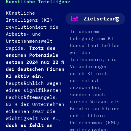
Künstliche Intelligenz
Künstliche
Zielsetzung
Intelligenz (KI)
revolutioniert die
In unserem
Arbeits- und
Lehrgang zum KI
Unternehmenswelt
Consultant helfen
rapide.
Trotz des
wir den
enormen Potenzials
Teilnehmern, die
setzen 2024 nur 22 %
Veränderungen
der deutschen Firmen
durch KI nicht
KI aktiv ein,
nur selbst
hauptsächlich wegen
anzuwenden,
eines signifikanten
sondern auch
Fachkräftemangels.
dieses Wissen als
83 % der Unternehmen
Berater an kleine
erkennen zwar die
und mittlere
Wichtigkeit von KI,
Unternehmen (KMU)
doch es fehlt an
weiterzugeben.