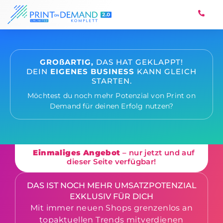
GROßARTIG,
DAS HAT GEKLAPPT!
DEIN
EIGENES BUSINESS
KANN GLEICH
STARTEN.
Möchtest du noch mehr Potenzial von Print on
Demand für deinen Erfolg nutzen?
Einmaliges Angebot
– nur jetzt und auf
dieser Seite verfügbar!
DAS IST NOCH MEHR UMSATZPOTENZIAL
EXKLUSIV FÜR DICH
Mit immer neuen Shops grenzenlos an
topaktuellen Trends mitverdienen