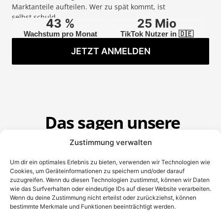
Marktanteile aufteilen. Wer zu spät kommt, ist
selbst schuld.
43
 %
25
 Mio
Wachstum pro Monat
TikTok Nutzer in 🇩🇪
JETZT ANMELDEN
Das sagen unsere
Teilnehmer
Zustimmung verwalten
Über
59.795
Personen interessieren
sich für dieses Event
Um dir ein optimales Erlebnis zu bieten, verwenden wir Technologien wie
Cookies, um Geräteinformationen zu speichern und/oder darauf
Vielen Dank für die ganze Informationen und ihr
zuzugreifen. Wenn du diesen Technologien zustimmst, können wir Daten
Geduld 💖
wie das Surfverhalten oder eindeutige IDs auf dieser Website verarbeiten.
Wenn du deine Zustimmung nicht erteilst oder zurückziehst, können
bestimmte Merkmale und Funktionen beeinträchtigt werden.
- Meerim -