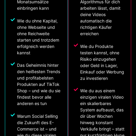
Monatsumsätze
Algorithmus für dich
einbringen kann
arbeiten lässt, damit
deine Videos
Wie du ohne Kapital,
automatisch die
ohne Webseite und
richtigen Käufer
ohne Reichweite
erreichen
starten und trotzdem
erfolgreich werden
Wie du Produkte
kannst
testen kannst, ohne
Risiko einzugehen
Das Geheimnis hinter
oder Geld in Lager,
den heißesten Trends
Einkauf oder Werbung
und profitabelsten
zu investieren
Produkten auf TikTok
Shop – und wie du sie
Wie du aus einem
findest bevor alle
einzigen viralen Video
anderen es tun
ein skalierbares
System aufbaust, das
Warum Social Selling
dir über Wochen
die Zukunft des E-
hinweg konstant
Commerce ist – und
Verkäufe bringt – statt
wie du diese viralen
nur kurzfristigen Hype