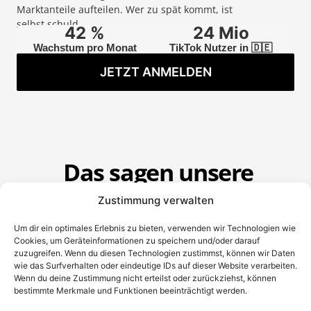
Marktanteile aufteilen. Wer zu spät kommt, ist
selbst schuld.
43
 %
25
 Mio
Wachstum pro Monat
TikTok Nutzer in 🇩🇪
JETZT ANMELDEN
Das sagen unsere
Teilnehmer
Zustimmung verwalten
Über
59.795
Personen interessieren
sich für dieses Event
Um dir ein optimales Erlebnis zu bieten, verwenden wir Technologien wie
Cookies, um Geräteinformationen zu speichern und/oder darauf
rsbegrenzung…..
Vielen Dank für die ganze Informa
zuzugreifen. Wenn du diesen Technologien zustimmst, können wir Daten
Geduld 💖
wie das Surfverhalten oder eindeutige IDs auf dieser Website verarbeiten.
Wenn du deine Zustimmung nicht erteilst oder zurückziehst, können
bestimmte Merkmale und Funktionen beeinträchtigt werden.
- Meerim -