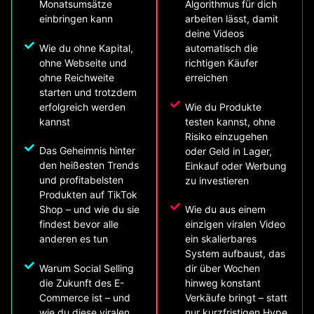
Monatsumsätze
Algorithmus für dich
einbringen kann
arbeiten lässt, damit
deine Videos
Wie du ohne Kapital,
automatisch die
ohne Webseite und
richtigen Käufer
ohne Reichweite
erreichen
starten und trotzdem
erfolgreich werden
Wie du Produkte
kannst
testen kannst, ohne
Risiko einzugehen
Das Geheimnis hinter
oder Geld in Lager,
den heißesten Trends
Einkauf oder Werbung
und profitabelsten
zu investieren
Produkten auf TikTok
Shop – und wie du sie
Wie du aus einem
findest bevor alle
einzigen viralen Video
anderen es tun
ein skalierbares
System aufbaust, das
Warum Social Selling
dir über Wochen
die Zukunft des E-
hinweg konstant
Commerce ist – und
Verkäufe bringt – statt
wie du diese viralen
nur kurzfristigen Hype